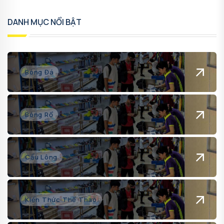
DANH MỤC NỔI BẬT
Bóng Đá
Bóng Rổ
Cầu Lông
Kiến Thức Thể Thao