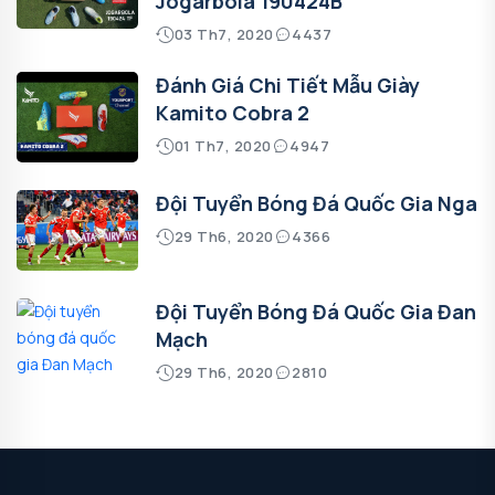
Jogarbola 190424B
03 Th7, 2020
4437
Đánh Giá Chi Tiết Mẫu Giày
Kamito Cobra 2
01 Th7, 2020
4947
Đội Tuyển Bóng Đá Quốc Gia Nga
29 Th6, 2020
4366
Đội Tuyển Bóng Đá Quốc Gia Đan
Mạch
29 Th6, 2020
2810