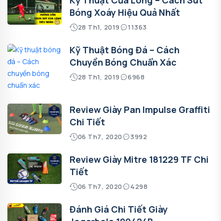
Bóng Xoáy Hiệu Quả Nhất
28 Th1, 2019
11363
Kỹ Thuật Bóng Đá – Cách
Chuyền Bóng Chuẩn Xác
28 Th1, 2019
6968
Review Giày Pan Impulse Graffiti
Chi Tiết
06 Th7, 2020
3992
Review Giày Mitre 181229 TF Chi
Tiết
06 Th7, 2020
4298
Đánh Giá Chi Tiết Giày