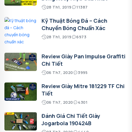
28 Th1, 2019
11387
Kỹ Thuật Bóng Đá – Cách
Chuyền Bóng Chuẩn Xác
28 Th1, 2019
6973
Review Giày Pan Impulse Graffiti
Chi Tiết
06 Th7, 2020
3995
Review Giày Mitre 181229 TF Chi
Tiết
06 Th7, 2020
4301
Đánh Giá Chi Tiết Giày
Jogarbola 190424B
03 Th7, 2020
4440