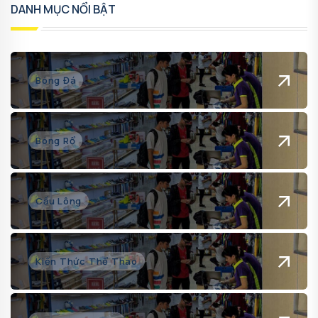
DANH MỤC NỔI BẬT
Bóng Đá
Bóng Rổ
Cầu Lông
Kiến Thức Thể Thao