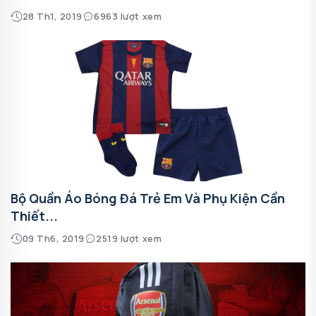
28 Th1, 2019
6963 lượt xem
Bộ Quần Áo Bóng Đá Trẻ Em Và Phụ Kiện Cần
Thiết...
09 Th6, 2019
2519 lượt xem