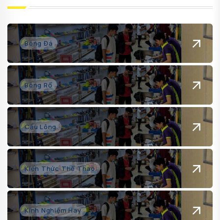
Bóng Đá
Bóng Rổ
Cầu Lông
Kiến Thức Thể Thao
Kinh Nghiệm Hay