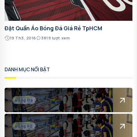
Đặt Quần Áo Bóng Đá Giá Rẻ TpHCM
19 Th3, 2016
3819 lượt xem
DANH MỤC NỔI BẬT
Bóng Đá
Bóng Rổ