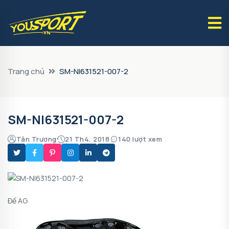
Trang chủ
SM-NI631521-007-2
SM-NI631521-007-2
Tân Trương
21 Th4, 2018
140 lượt xem
Đế AG