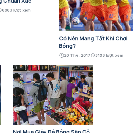
g Chuẩn Xác
6963 lượt xem
Có Nên Mang Tất Khi Chơi
Bóng?
20 Th4, 2017
3103 lượt xem
Nơi Mua Giày Đá Bóng Sân Cỏ