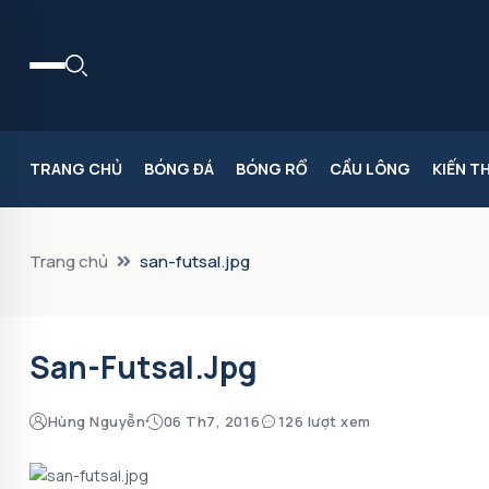
TRANG CHỦ
BÓNG ĐÁ
BÓNG RỔ
CẦU LÔNG
KIẾN T
Trang chủ
san-futsal.jpg
San-Futsal.jpg
Hùng Nguyễn
06 Th7, 2016
126 lượt xem