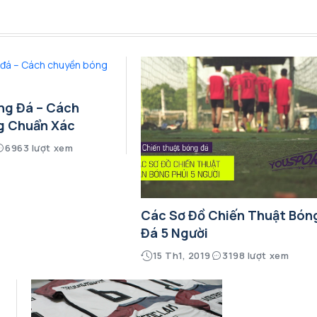
ng Đá – Cách
g Chuẩn Xác
6963 lượt xem
Các Sơ Đồ Chiến Thuật Bón
Đá 5 Người
15 Th1, 2019
3198 lượt xem