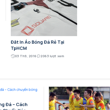
Đăt In Áo Bóng Đá Rẻ Tại
TpHCM
03 Th9, 2016
2063 lượt xem
ng Đá – Cách