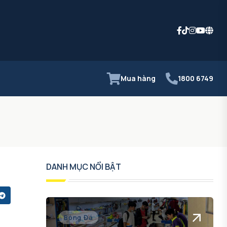
Mua hàng
1800 6749
DANH MỤC NỔI BẬT
Bóng Đá