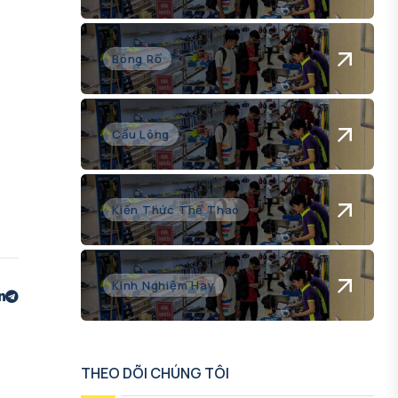
Bóng Rổ
Cầu Lông
Kiến Thức Thể Thao
Kinh Nghiệm Hay
THEO DÕI CHÚNG TÔI