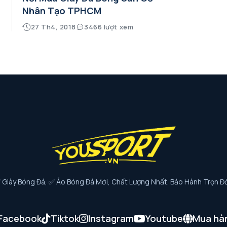
Nhân Tạo TPHCM
27 Th4, 2018
3466 lượt xem
iày Bóng Đá, ✅ Áo Bóng Đá Mới, Chất Lượng Nhất. Bảo Hành Trọn Đờ
Facebook
Tiktok
Instagram
Youtube
Mua hà