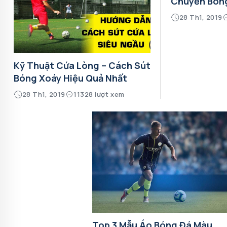
Chuyền Bón
28 Th1, 2019
Kỹ Thuật Cứa Lòng – Cách Sút
Bóng Xoáy Hiệu Quả Nhất
28 Th1, 2019
11328 lượt xem
Top 3 Mẫu Áo Bóng Đá Màu