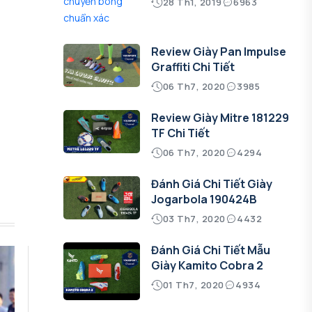
28 Th1, 2019
6963
Review Giày Pan Impulse
Graffiti Chi Tiết
06 Th7, 2020
3985
Review Giày Mitre 181229
TF Chi Tiết
06 Th7, 2020
4294
Đánh Giá Chi Tiết Giày
Jogarbola 190424B
03 Th7, 2020
4432
Đánh Giá Chi Tiết Mẫu
Giày Kamito Cobra 2
01 Th7, 2020
4934