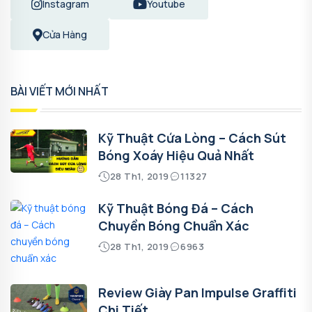
Instagram
Youtube
Cửa Hàng
BÀI VIẾT MỚI NHẤT
Kỹ Thuật Cứa Lòng – Cách Sút
Bóng Xoáy Hiệu Quả Nhất
28 Th1, 2019
11327
Kỹ Thuật Bóng Đá – Cách
Chuyền Bóng Chuẩn Xác
28 Th1, 2019
6963
Review Giày Pan Impulse Graffiti
Chi Tiết