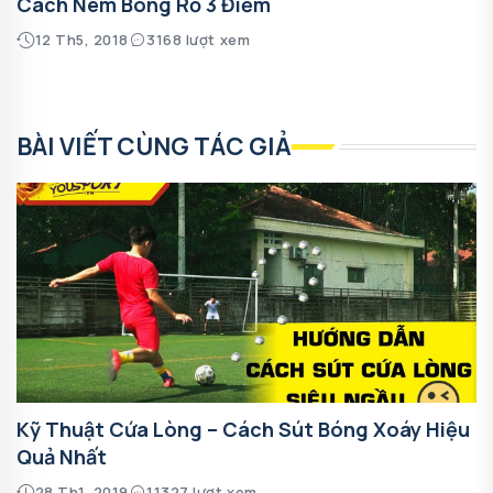
Cách Ném Bóng Rổ 3 Điểm
12 Th5, 2018
3168 lượt xem
BÀI VIẾT CÙNG TÁC GIẢ
Kỹ Thuật Cứa Lòng – Cách Sút Bóng Xoáy Hiệu
Quả Nhất
28 Th1, 2019
11327 lượt xem