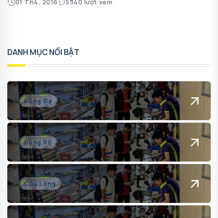
01 Th4, 2016
5340 lượt xem
DANH MỤC NỔI BẬT
Bóng Đá
Bóng Rổ
Cầu Lông