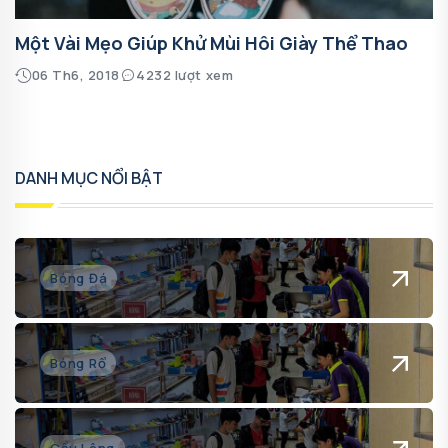
Một Vài Mẹo Giúp Khử Mùi Hôi Giày Thể Thao
06 Th6, 2018
4232 lượt xem
DANH MỤC NỔI BẬT
Bóng Đá
Bóng Rổ
Cầu Lông