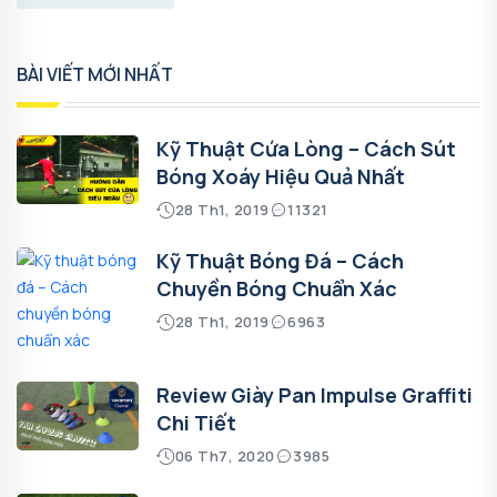
BÀI VIẾT MỚI NHẤT
Kỹ Thuật Cứa Lòng – Cách Sút
Bóng Xoáy Hiệu Quả Nhất
28 Th1, 2019
11321
Kỹ Thuật Bóng Đá – Cách
Chuyền Bóng Chuẩn Xác
28 Th1, 2019
6963
Review Giày Pan Impulse Graffiti
Chi Tiết
06 Th7, 2020
3985