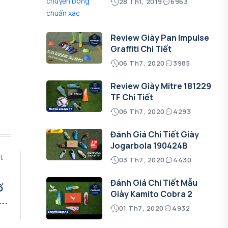
28 Th1, 2019
6963
Review Giày Pan Impulse
Graffiti Chi Tiết
06 Th7, 2020
3985
Review Giày Mitre 181229
TF Chi Tiết
06 Th7, 2020
4293
Đánh Giá Chi Tiết Giày
Jogarbola 190424B
03 Th7, 2020
4430
Đánh Giá Chi Tiết Mẫu
ố
Giày Kamito Cobra 2
..
01 Th7, 2020
4932