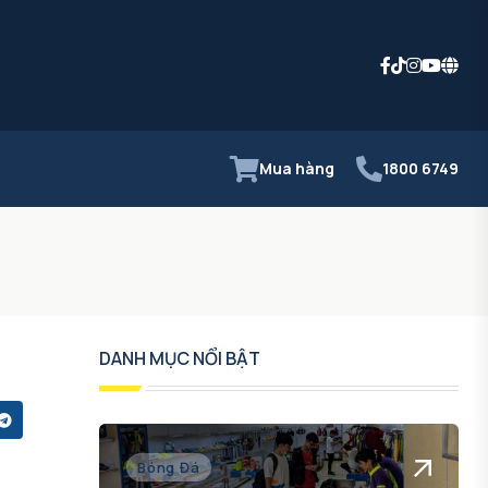
Mua hàng
1800 6749
DANH MỤC NỔI BẬT
Bóng Đá