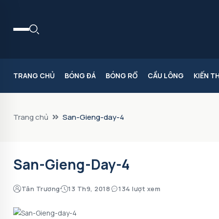
TRANG CHỦ
BÓNG ĐÁ
BÓNG RỔ
CẦU LÔNG
KIẾN T
Trang chủ
San-Gieng-day-4
San-Gieng-Day-4
Tân Trương
13 Th9, 2018
134 lượt xem