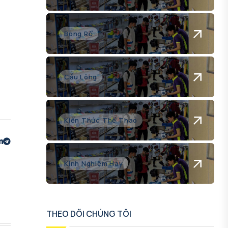
Bóng Rổ
Cầu Lông
Kiến Thức Thể Thao
Kinh Nghiệm Hay
THEO DÕI CHÚNG TÔI