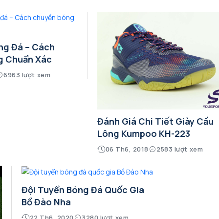
ng Đá – Cách
g Chuẩn Xác
6963 lượt xem
Đánh Giá Chi Tiết Giày Cầu
Lông Kumpoo KH-223
06 Th6, 2018
2583 lượt xem
Đội Tuyển Bóng Đá Quốc Gia
Bồ Đào Nha
22 Th6, 2020
3280 lượt xem