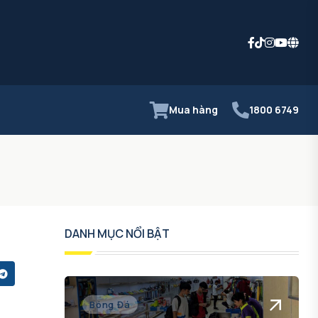
Mua hàng
1800 6749
DANH MỤC NỔI BẬT
Bóng Đá