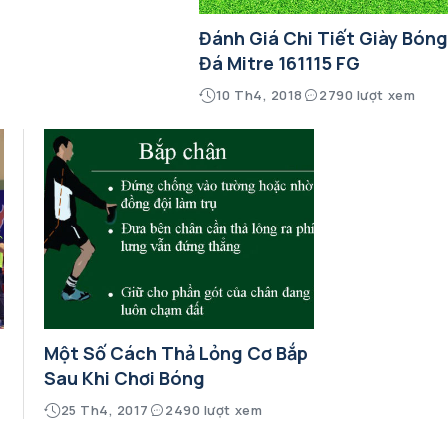
Đánh Giá Chi Tiết Giày Bón
Đá Mitre 161115 FG
10 Th4, 2018
2790 lượt xem
Một Số Cách Thả Lỏng Cơ Bắp
Sau Khi Chơi Bóng
25 Th4, 2017
2490 lượt xem