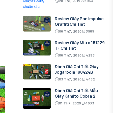
28 Th1, 2019
6963
Review Giày Pan Impulse
Graffiti Chi Tiết
06 Th7, 2020
3985
Review Giày Mitre 181229
TF Chi Tiết
06 Th7, 2020
4293
Đánh Giá Chi Tiết Giày
Jogarbola 190424B
03 Th7, 2020
4432
Đánh Giá Chi Tiết Mẫu
Giày Kamito Cobra 2
01 Th7, 2020
4933