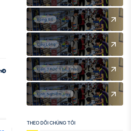
Bóng Rổ
Cầu Lông
Kiến Thức Thể Thao
Kinh Nghiệm Hay
THEO DÕI CHÚNG TÔI