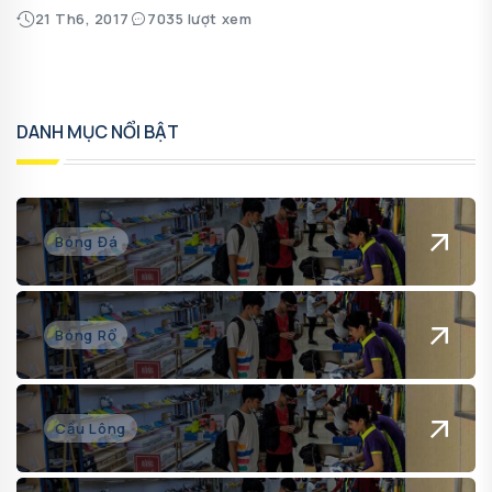
21 Th6, 2017
7035 lượt xem
DANH MỤC NỔI BẬT
Bóng Đá
Bóng Rổ
Cầu Lông