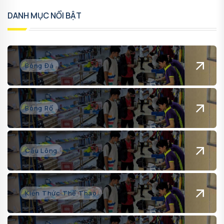
DANH MỤC NỔI BẬT
Bóng Đá
Bóng Rổ
Cầu Lông
Kiến Thức Thể Thao