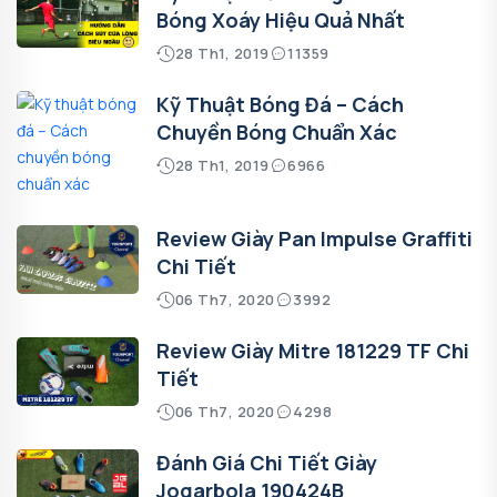
Bóng Xoáy Hiệu Quả Nhất
28 Th1, 2019
11359
Kỹ Thuật Bóng Đá – Cách
Chuyền Bóng Chuẩn Xác
28 Th1, 2019
6966
Review Giày Pan Impulse Graffiti
Chi Tiết
06 Th7, 2020
3992
Review Giày Mitre 181229 TF Chi
Tiết
06 Th7, 2020
4298
Đánh Giá Chi Tiết Giày
Jogarbola 190424B