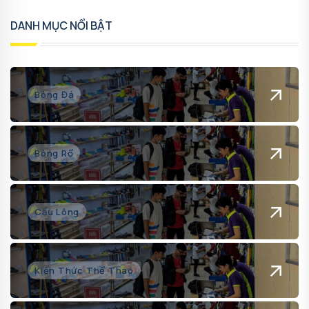
DANH MỤC NỔI BẬT
Bóng Đá
Bóng Rổ
Cầu Lông
Kiến Thức Thể Thao