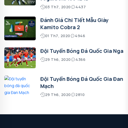
03 Th7, 2020
4437
Đánh Giá Chi Tiết Mẫu Giày
Kamito Cobra 2
01 Th7, 2020
4946
Đội Tuyển Bóng Đá Quốc Gia Nga
29 Th6, 2020
4366
Đội Tuyển Bóng Đá Quốc Gia Đan
Mạch
29 Th6, 2020
2810