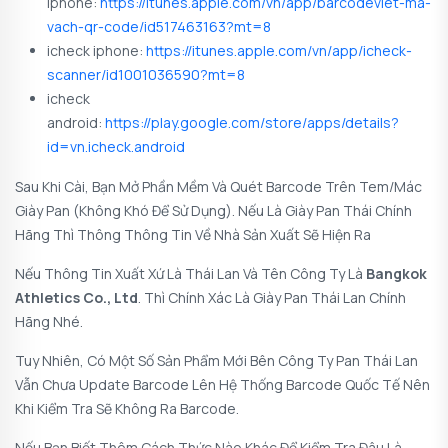
iphone:
https://itunes.apple.com/vn/app/barcodeviet-ma-
vach-qr-code/id517463163?mt=8
icheck iphone:
https://itunes.apple.com/vn/app/icheck-
scanner/id1001036590?mt=8
icheck
android:
https://play.google.com/store/apps/details?
id=vn.icheck.android
Sau Khi Cài, Bạn Mở Phần Mềm Và Quét Barcode Trên Tem/mác
Giày Pan (không Khó Để Sử Dụng). Nếu Là Giày Pan Thái Chính
Hãng Thì Thông Thông Tin Về Nhà Sản Xuất Sẽ Hiện Ra
Nếu Thông Tin Xuất Xứ Là Thái Lan Và Tên Công Ty Là
Bangkok
Athletics Co., Ltd
. Thì Chính Xác Là Giày Pan Thái Lan Chính
Hãng Nhé.
Tuy Nhiên, Có Một Số Sản Phẩm Mới Bên Công Ty Pan Thái Lan
Vẫn Chưa Update Barcode Lên Hệ Thống Barcode Quốc Tế Nên
Khi Kiểm Tra Sẽ Không Ra Barcode.
Nếu Bạn Biết Thêm Cách Thức Nào Khác Để Kiểm Tra Đâu Là