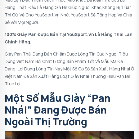
Hàng Thật, Đâu Là Hàng Giả Để Giúp Người Khác Không Bị “lừa”
Thì Gửi Về Cho YouSport.vn Nhé. YouSport Sẽ Tổng Hợp Và Chia
Sẻ Với Mọi Người.
100% Giày Pan Được Bán Tại YouSport.vn Là Hàng Thái Lan
Chính Hãng.
Giày Pan Thái Đang Dần Chiếm Được Lòng Tin Của Người Tiêu
Dùng Việt Nam Bởi Chất Lượng Sản Phẩm Tốt Và Mẫu Mã Đa
Dạng, Lợi Dụng Lòng Tin Này Một Số Cơ Sở Sản Xuất Hàng Nhái Ở
Việt Nam Đã Sản Xuất Hàng Loạt Giày Nhái Thương Hiệu Pan Để
Trục Lợi.
Một Số Mẫu Giày “Pan
Nhái” Đang Được Bán
Ngoài Thị Trường