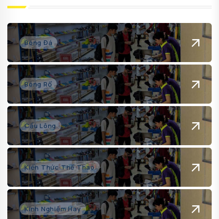
Bóng Đá
Bóng Rổ
Cầu Lông
Kiến Thức Thể Thao
Kinh Nghiệm Hay