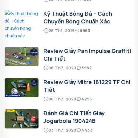
Kỹ Thuật Bóng Đá – Cách
Chuyền Bóng Chuẩn Xác
28 Th1, 2019
6963
Review Giày Pan Impulse Graffiti
Chi Tiết
06 Th7, 2020
3987
Review Giày Mitre 181229 TF Chi
Tiết
06 Th7, 2020
4295
Đánh Giá Chi Tiết Giày
Jogarbola 190424B
03 Th7, 2020
4433