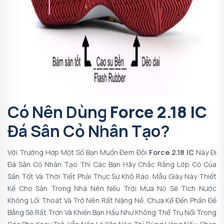
Có Nên Dùng
Force 2.18 IC
Đá Sân Cỏ Nhân Tạo?
Với Trường Hợp Một Số Bạn Muốn Đem Đôi
Force 2.18 IC
Này Đi
Đá Sân Cỏ Nhân Tạo Thì Các Bạn Hãy Chắc Rằng Lớp Cỏ Của
Sân Tốt Và Thời Tiết Phải Thực Sự Khô Ráo. Mẫu Giày Này Thiết
Kế Cho Sân Trong Nhà Nên Nếu Trời Mưa Nó Sẽ Tích Nước
Không Lối Thoát Và Trở Nên Rất Nặng Nề. Chưa Kể Đến Phần Đế
Bằng Sẽ Rất Trơn Và Khiến Bạn Hầu Như Không Thể Trụ Nổi Trong