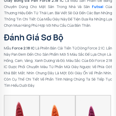
Giày Bóng Đá Pan Force 2.18 IC
Là Mẫu Sản Phẩm Đế Bằng
Chuyên Dùng Cho Mặt Sân Trong Nhà Và Sân
Futsal
Của
Thương Hiệu Đến Từ Thái Lan. Bài Viết Sẽ Gửi Đến Các Bạn Những
Thông Tin Chi Tiết Của Mẫu Giày Này Để Tiện Đưa Ra Những Lựa
Chọn Mua Hàng Phù Hợp Với Nhu Cầu Của Bản Thân.
Đánh Giá Sơ Bộ
Mẫu
Force 2.18 IC
Là Phiên Bản Cải Tiến Từ Dòng
Force 2 IC
. Lần
Này Pan Đem Đến Cho Sản Phẩm Mới 5 Màu Sắc Để Lựa Chọn Là:
Hồng, Cam, Vàng, Xanh Dương Và Đỏ. Màu Sắc Của Đôi Force 2.18
IC Được Phối Chuyển Màu Từ Phần Mũi Giày Ngược Về Phía Gót
Khá Bắt Mắt. Nhìn Chung Đây Là Một Đôi Giày Ổn Về Phần Nhìn,
Còn Cụ Thể Chi Tiết Về Phần Tính Năng Chúng Ta Sẽ Tiếp Tục
Tìm Hiểu Dưới Đây.