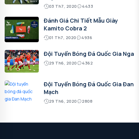
03 Th7, 2020
4433
Đánh Giá Chi Tiết Mẫu Giày
Kamito Cobra 2
01 Th7, 2020
4936
Đội Tuyển Bóng Đá Quốc Gia Nga
29 Th6, 2020
4362
Đội Tuyển Bóng Đá Quốc Gia Đan
Mạch
29 Th6, 2020
2808