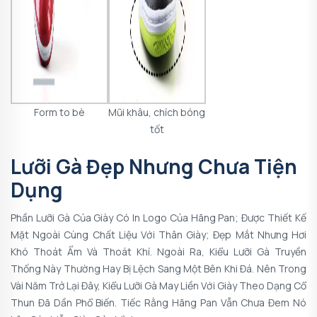
Form to bè
Mũi khâu, chích bóng
tốt
Lưỡi Gà Đẹp Nhưng Chưa Tiện
Dụng
Phần Lưỡi Gà Của Giày Có In Logo Của Hãng Pan; Được Thiết Kế
Mặt Ngoài Cùng Chất Liệu Với Thân Giày; Đẹp Mắt Nhưng Hơi
Khó Thoát Ẩm Và Thoát Khí. Ngoài Ra, Kiểu Lưỡi Gà Truyền
Thống Này Thường Hay Bị Lệch Sang Một Bên Khi Đá. Nên Trong
Vài Năm Trở Lại Đây, Kiểu Lưỡi Gà May Liền Với Giày Theo Dạng Cổ
Thun Đã Dần Phổ Biến. Tiếc Rằng Hãng Pan Vẫn Chưa Đem Nó