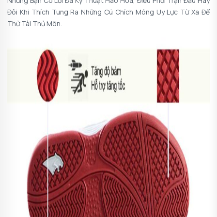
Những Bạn Có Lối Đá Kỹ Thuật Hào Hoa, Điều Phối Trận Đấu Hay
Đôi Khi Thích Tung Ra Những Cú Chích Móng Uy Lực Từ Xa Để
Thử Tài Thủ Môn.