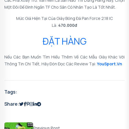
Các Pha Xoay Trở. Vẫn Nên Là Sân Nào Thì Dùng Hàng Nấy, Chọn
Một Đôi Đế Đinh Ngắn TF Cho Sân Cỏ Nhân Tạo Là Tốt Nhất.
Mức Giá Hiện Tại Của Giày Bóng Đá Pan Force 2.18 IC
Là:
470.000đ
ĐẶT HÀNG
Nếu Các Bạn Muốn Tìm Hiểu Thêm Về Các Mẫu Giày Khác Với
Thông Tin Chi Tiết, Hãy Đón Đọc Các Review Tại:
YouSport.vn
Tags:
Share:
Previous Post