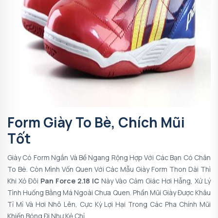
Form Giày To Bè, Chích Mũi
Tốt
Giày Có Form Ngắn Và Bề Ngang Rộng Hợp Với Các Bạn Có Chân
To Bè. Còn Mình Vốn Quen Với Các Mẫu Giày Form Thon Dài Thì
Khi Xỏ Đôi
Pan Force 2.18 IC
Này Vào Cảm Giác Hơi Hẫng, Xử Lý
Tình Huống Bằng Má Ngoài Chưa Quen. Phần Mũi Giày Được Khâu
Tỉ Mỉ Và Hơi Nhô Lên, Cực Kỳ Lợi Hại Trong Các Pha Chính Mũi
Khiến Bóng Đi Như Kẻ Chỉ.