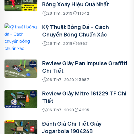
Bóng Xoáy Hiệu Quả Nhất
28 Th1, 2019
11342
Kỹ Thuật Bóng Đá – Cách
Chuyền Bóng Chuẩn Xác
28 Th1, 2019
6963
Review Giày Pan Impulse Graffiti
Chi Tiết
06 Th7, 2020
3987
Review Giày Mitre 181229 TF Chi
Tiết
06 Th7, 2020
4295
Đánh Giá Chi Tiết Giày
Jogarbola 190424B