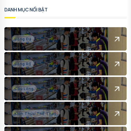
DANH MỤC NỔI BẬT
Bóng Đá
Bóng Rổ
Cầu Lông
Kiến Thức Thể Thao