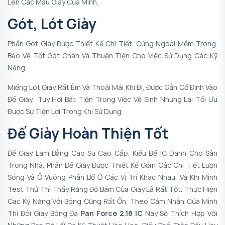
Lên Các Mẫu Giày Của Mình.
Gót, Lót Giày
Phần Gót Giày Được Thiết Kế Chi Tiết, Cứng Ngoài Mềm Trong.
Bảo Vệ Tốt Gót Chân Và Thuận Tiện Cho Việc Sử Dụng Các Kỹ
Năng.
Miếng Lót Giày Rất Êm Và Thoải Mái Khi Đi, Được Gắn Cố Định Vào
Đế Giày; Tuy Hơi Bất Tiện Trong Việc Vệ Sinh Nhưng Lại Tối Ưu
Được Sự Tiện Lợi Trong Khi Sử Dụng
Đế Giày Hoàn Thiện Tốt
Đế Giày Làm Bằng Cao Su Cao Cấp, Kiểu Đế IC Dành Cho Sân
Trong Nhà. Phần Đế Giày Được Thiết Kế Gồm Các Chi Tiết Lượn
Sóng Và Ô Vuông Phân Bổ Ở Các Vị Trí Khác Nhau, Và Khi Mình
Test Thử Thì Thấy Rằng Độ Bám Của Giày Là Rất Tốt. Thực Hiện
Các Kỹ Năng Với Bóng Cũng Rất Ổn. Theo Cảm Nhận Của Mình
Thì Đôi Giày Bóng Đá
Pan Force 2.18 IC
Này Sẽ Thích Hợp Với