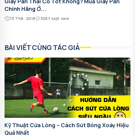
Giày Pan Thái Có Tốt Không? Mua Giày Pan
Chính Hãng Ở...
13 Th8, 2018
3057 lượt xem
BÀI VIẾT CÙNG TÁC GIẢ
Kỹ Thuật Cứa Lòng – Cách Sút Bóng Xoáy Hiệu
Quả Nhất