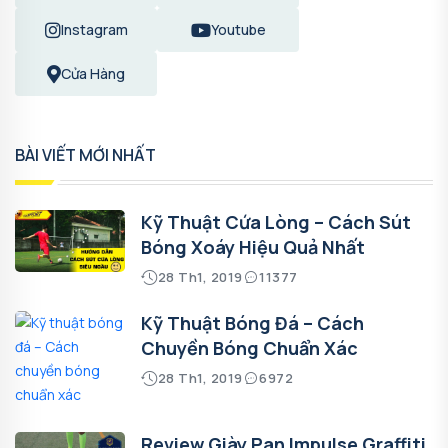
Instagram
Youtube
Cửa Hàng
BÀI VIẾT MỚI NHẤT
Kỹ Thuật Cứa Lòng – Cách Sút
Bóng Xoáy Hiệu Quả Nhất
28 Th1, 2019
11377
Kỹ Thuật Bóng Đá – Cách
Chuyền Bóng Chuẩn Xác
28 Th1, 2019
6972
Review Giày Pan Impulse Graffiti