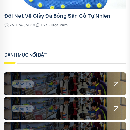
Đôi Nét Về Giày Đá Bóng Sân Cỏ Tự Nhiên
24 Th4, 2018
3375 lượt xem
DANH MỤC NỔI BẬT
Bóng Đá
Bóng Rổ