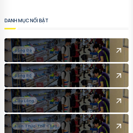
DANH MỤC NỔI BẬT
Bóng Đá
Bóng Rổ
Cầu Lông
Kiến Thức Thể Thao