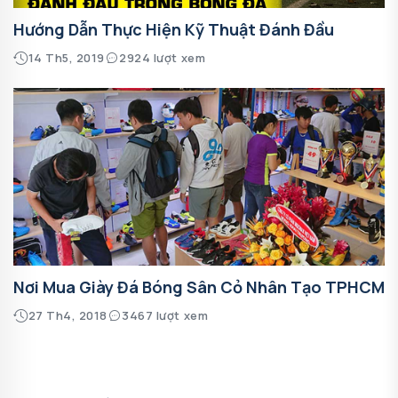
Hướng Dẫn Thực Hiện Kỹ Thuật Đánh Đầu
14 Th5, 2019
2924 lượt xem
Nơi Mua Giày Đá Bóng Sân Cỏ Nhân Tạo TPHCM
27 Th4, 2018
3467 lượt xem