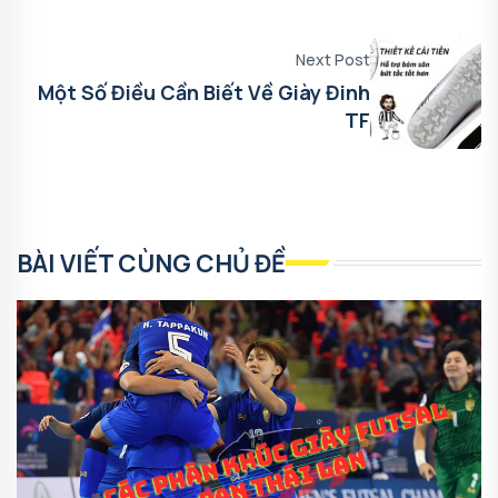
Next Post
Một Số Điều Cần Biết Về Giày Đinh
TF
BÀI VIẾT CÙNG CHỦ ĐỀ