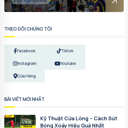
Kinh Nghiệm Hay
THEO DÕI CHÚNG TÔI
Facebook
Tiktok
Instagram
Youtube
Cửa Hàng
BÀI VIẾT MỚI NHẤT
Kỹ Thuật Cứa Lòng – Cách Sút
Bóng Xoáy Hiệu Quả Nhất