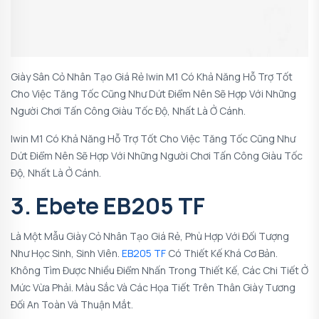
Giày Sân Cỏ Nhân Tạo Giá Rẻ
Iwin M1 Có Khả Năng Hỗ Trợ Tốt
Cho Việc Tăng Tốc Cũng Như Dứt Điểm Nên Sẽ Hợp Với Những
Người Chơi Tấn Công Giàu Tốc Độ, Nhất Là Ở Cánh.
Iwin M1 Có Khả Năng Hỗ Trợ Tốt Cho Việc Tăng Tốc Cũng Như
Dứt Điểm Nên Sẽ Hợp Với Những Người Chơi Tấn Công Giàu Tốc
Độ, Nhất Là Ở Cánh.
3. Ebete EB205 TF
Là Một Mẫu
Giày Cỏ Nhân Tạo Giá Rẻ
, Phù Hợp Với Đối Tượng
Như Học Sinh, Sinh Viên.
EB205 TF
Có Thiết Kế Khá Cơ Bản.
Không Tìm Được Nhiều Điểm Nhấn Trong Thiết Kế, Các Chi Tiết Ở
Mức Vừa Phải. Màu Sắc Và Các Họa Tiết Trên Thân Giày Tương
Đối An Toàn Và Thuận Mắt.