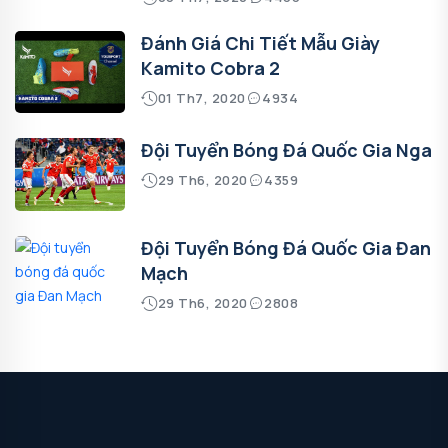
Đánh Giá Chi Tiết Mẫu Giày
Kamito Cobra 2
01 Th7, 2020
4934
Đội Tuyển Bóng Đá Quốc Gia Nga
29 Th6, 2020
4359
Đội Tuyển Bóng Đá Quốc Gia Đan
Mạch
29 Th6, 2020
2808