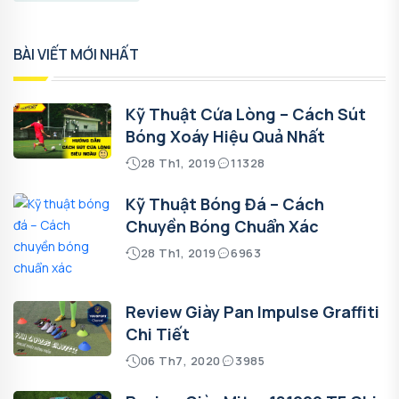
BÀI VIẾT MỚI NHẤT
Kỹ Thuật Cứa Lòng – Cách Sút
Bóng Xoáy Hiệu Quả Nhất
28 Th1, 2019
11328
Kỹ Thuật Bóng Đá – Cách
Chuyền Bóng Chuẩn Xác
28 Th1, 2019
6963
Review Giày Pan Impulse Graffiti
Chi Tiết
06 Th7, 2020
3985