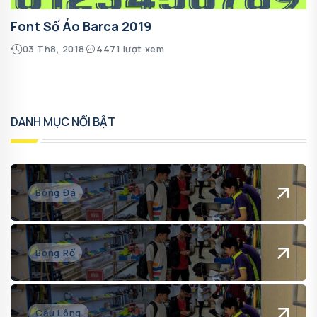
Font Số Áo Barca 2019
03 Th8, 2018
4471 lượt xem
DANH MỤC NỔI BẬT
Bóng Đá
Bóng Rổ
Cầu Lông