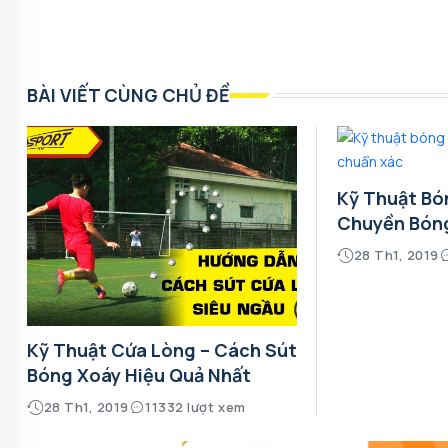
BÀI VIẾT CÙNG CHỦ ĐỀ
Kỹ Thuật Bó
Chuyền Bón
28 Th1, 2019
Kỹ Thuật Cứa Lòng – Cách Sút
Bóng Xoáy Hiệu Quả Nhất
28 Th1, 2019
11332 lượt xem