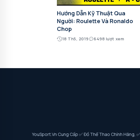
Hướng Dẫn Kỹ Thuật Qua
Người: Roulette Và Ronaldo
Chop
18 Th5, 2019
6498 lượt xem
YouSport.vn Cung Cấp ✅ Đồ Thể Thao Chính Hãng, ✅ G