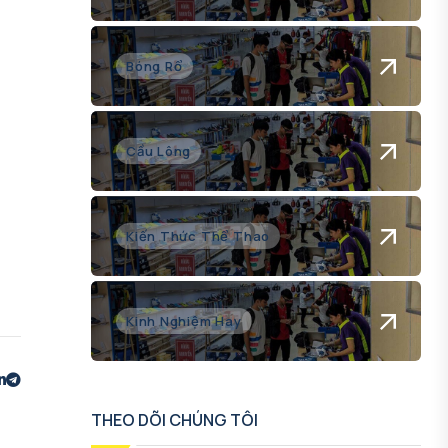
Bóng Rổ
Cầu Lông
Kiến Thức Thể Thao
Kinh Nghiệm Hay
THEO DÕI CHÚNG TÔI