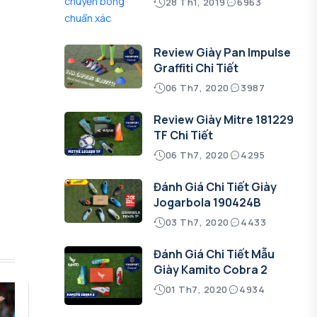
28 Th1, 2019
6963
Review Giày Pan Impulse
Graffiti Chi Tiết
06 Th7, 2020
3987
Review Giày Mitre 181229
TF Chi Tiết
06 Th7, 2020
4295
Đánh Giá Chi Tiết Giày
Jogarbola 190424B
03 Th7, 2020
4433
Đánh Giá Chi Tiết Mẫu
Giày Kamito Cobra 2
01 Th7, 2020
4934