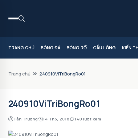
TRANG CHỦ
BÓNG ĐÁ
BÓNG RỔ
CẦU LÔNG
KIẾN T
Trang chủ
240910ViTriBongRo01
240910ViTriBongRo01
Tân Trương
14 Th5, 2018
140 lượt xem