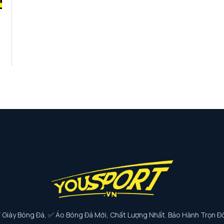
iày Bóng Đá, ✅ Áo Bóng Đá Mới, Chất Lượng Nhất. Bảo Hành Trọn Đờ