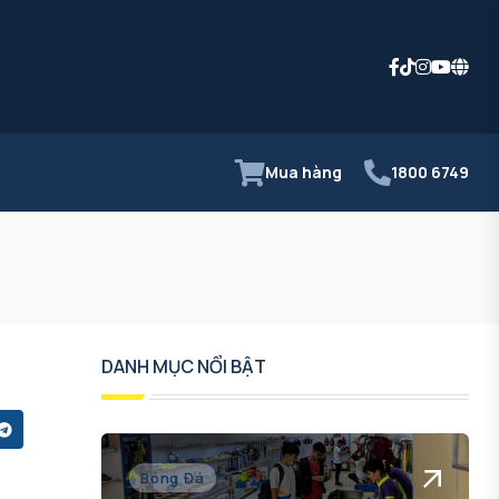
Mua hàng
1800 6749
DANH MỤC NỔI BẬT
Bóng Đá