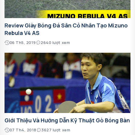
Review Giày Bóng Đá Sân Cỏ Nhân Tạo Mizuno
Rebula V4 AS
06 Th5, 2019
2640 lượt xem
Giới Thiệu Và Hướng Dẫn Kỹ Thuật Gò Bóng Bàn
07 Th4, 2018
3627 lượt xem