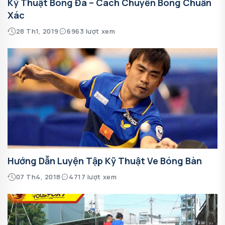
Kỹ Thuật Bóng Đá – Cách Chuyền Bóng Chuẩn
Xác
28 Th1, 2019
6963 lượt xem
Hướng Dẫn Luyện Tập Kỹ Thuật Ve Bóng Bàn
07 Th4, 2018
4717 lượt xem