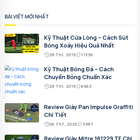
BÀI VIẾT MỚI NHẤT
Kỹ Thuật Cứa Lòng – Cách Sút
Bóng Xoáy Hiệu Quả Nhất
28 Th1, 2019
11336
Kỹ Thuật Bóng Đá – Cách
Chuyền Bóng Chuẩn Xác
28 Th1, 2019
6963
Review Giày Pan Impulse Graffiti
Chi Tiết
06 Th7, 2020
3987
Review Giày Mitre 181229 TF Chi