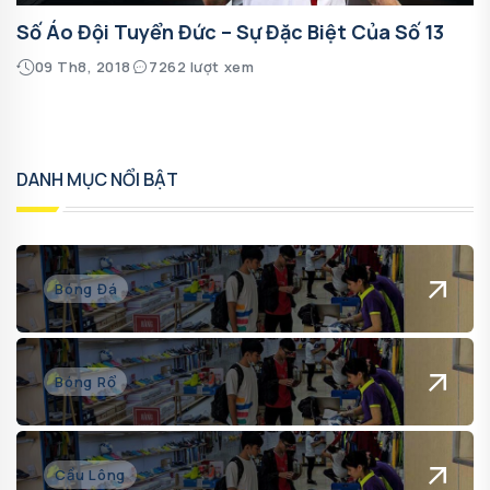
Số Áo Đội Tuyển Đức – Sự Đặc Biệt Của Số 13
09 Th8, 2018
7262 lượt xem
DANH MỤC NỔI BẬT
Bóng Đá
Bóng Rổ
Cầu Lông