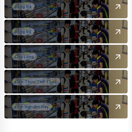
Bóng Đá
Bóng Rổ
Cầu Lông
Kiến Thức Thể Thao
Kinh Nghiệm Hay