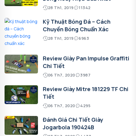
28 Th1, 2019
11342
Kỹ Thuật Bóng Đá – Cách
Chuyền Bóng Chuẩn Xác
28 Th1, 2019
6963
Review Giày Pan Impulse Graffiti
Chi Tiết
06 Th7, 2020
3987
Review Giày Mitre 181229 TF Chi
Tiết
06 Th7, 2020
4295
Đánh Giá Chi Tiết Giày
Jogarbola 190424B