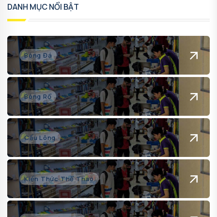
DANH MỤC NỔI BẬT
Bóng Đá
Bóng Rổ
Cầu Lông
Kiến Thức Thể Thao