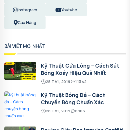
Instagram
Youtube
Cửa Hàng
BÀI VIẾT MỚI NHẤT
Kỹ Thuật Cứa Lòng – Cách Sút
Bóng Xoáy Hiệu Quả Nhất
28 Th1, 2019
11342
Kỹ Thuật Bóng Đá – Cách
Chuyền Bóng Chuẩn Xác
28 Th1, 2019
6963
Review Giày Pan Impulse Graffiti