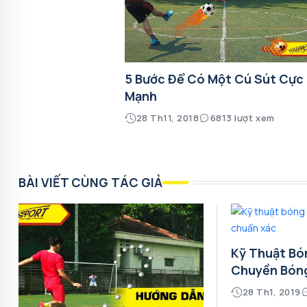
5 Bước Để Có Một Cú Sút Cực
Mạnh
28 Th11, 2018
6813 lượt xem
BÀI VIẾT CÙNG TÁC GIẢ
Kỹ Thuật Bó
Chuyền Bón
28 Th1, 2019