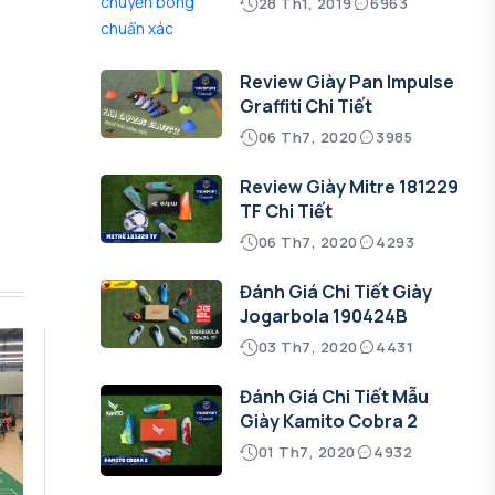
28 Th1, 2019
6963
Review Giày Pan Impulse
Graffiti Chi Tiết
06 Th7, 2020
3985
Review Giày Mitre 181229
TF Chi Tiết
06 Th7, 2020
4293
Đánh Giá Chi Tiết Giày
Jogarbola 190424B
03 Th7, 2020
4431
Đánh Giá Chi Tiết Mẫu
Giày Kamito Cobra 2
01 Th7, 2020
4932