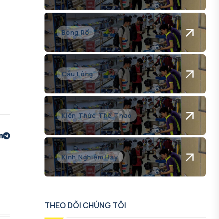
Bóng Rổ
Cầu Lông
Kiến Thức Thể Thao
Kinh Nghiệm Hay
THEO DÕI CHÚNG TÔI