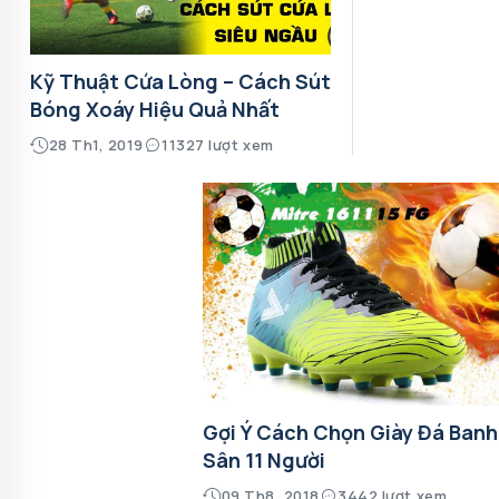
Kỹ Thuật Cứa Lòng – Cách Sút
Bóng Xoáy Hiệu Quả Nhất
28 Th1, 2019
11327 lượt xem
Gợi Ý Cách Chọn Giày Đá Banh
Sân 11 Người
09 Th8, 2018
3442 lượt xem