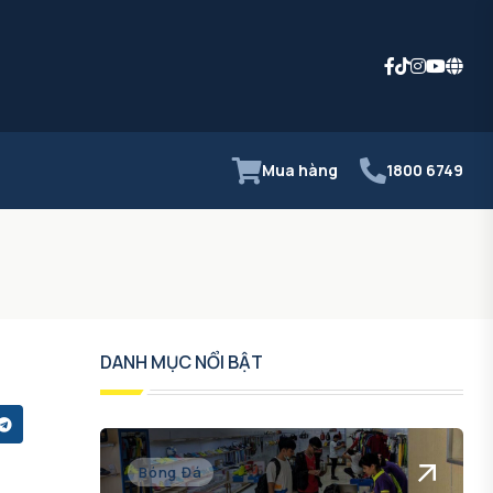
Mua hàng
1800 6749
DANH MỤC NỔI BẬT
Bóng Đá