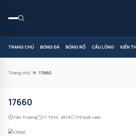
TRANG CHỦ
BÓNG ĐÁ
BÓNG RỔ
CẦU LÔNG
KIẾN T
Trang chủ
17660
17660
Tân Trương
17 Th10, 2019
110 lượt xem