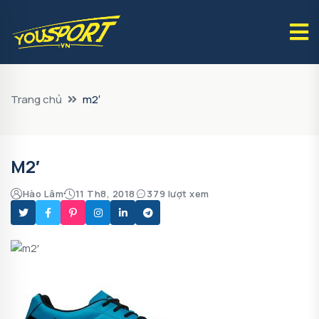
Trang chủ
m2′
M2′
Hào Lâm
11 Th8, 2018
379 lượt xem