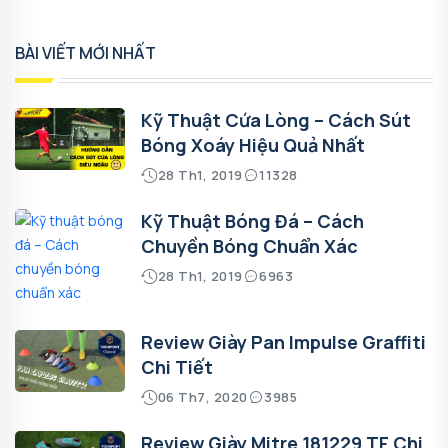
BÀI VIẾT MỚI NHẤT
Kỹ Thuật Cứa Lòng – Cách Sút
Bóng Xoáy Hiệu Quả Nhất
28 Th1, 2019
11328
Kỹ Thuật Bóng Đá – Cách
Chuyền Bóng Chuẩn Xác
28 Th1, 2019
6963
Review Giày Pan Impulse Graffiti
Chi Tiết
06 Th7, 2020
3985
Review Giày Mitre 181229 TF Chi