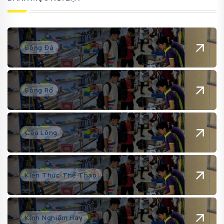
Bóng Đá
Bóng Rổ
Cầu Lông
Kiến Thức Thể Thao
Kinh Nghiệm Hay