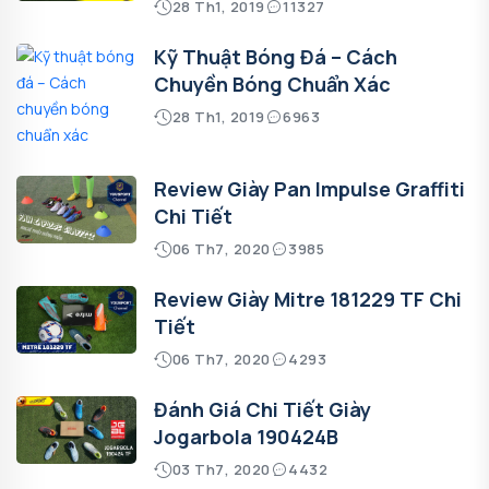
28 Th1, 2019
11327
Kỹ Thuật Bóng Đá – Cách
Chuyền Bóng Chuẩn Xác
28 Th1, 2019
6963
Review Giày Pan Impulse Graffiti
Chi Tiết
06 Th7, 2020
3985
Review Giày Mitre 181229 TF Chi
Tiết
06 Th7, 2020
4293
Đánh Giá Chi Tiết Giày
Jogarbola 190424B
03 Th7, 2020
4432