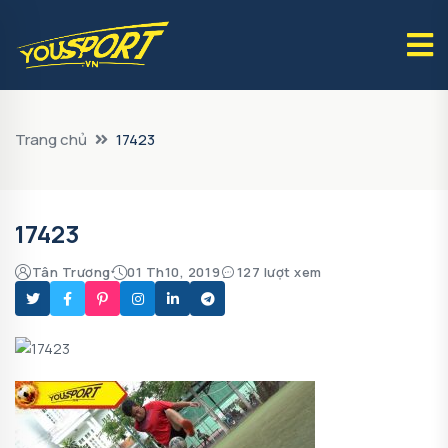
Trang chủ
17423
17423
Tân Trương
01 Th10, 2019
127 lượt xem