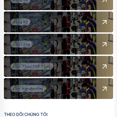
Bóng Rổ
Cầu Lông
Kiến Thức Thể Thao
Kinh Nghiệm Hay
THEO DÕI CHÚNG TÔI