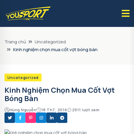
Trang chủ
Uncategorized
Kinh nghiệm chọn mua cốt vợt bóng bàn
Uncategorized
Kinh Nghiệm Chọn Mua Cốt Vợt
Bóng Bàn
Hùng Nguyễn
18 Th7, 2016
2911 lượt xem