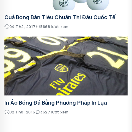
Quả Bóng Bàn Tiêu Chuẩn Thi Đấu Quốc Tế
04 Th2, 2017
5668 lượt xem
In Áo Bóng Đá Bằng Phương Pháp In Lụa
02 Th8, 2016
3627 lượt xem