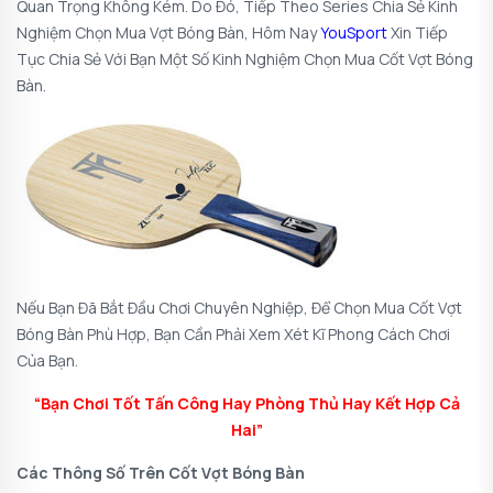
Quan Trọng Không Kém. Do Đó, Tiếp Theo Series Chia Sẻ Kinh
Nghiệm Chọn Mua Vợt Bóng Bàn, Hôm Nay
YouSport
Xin Tiếp
Tục Chia Sẻ Với Bạn Một Số Kinh Nghiệm Chọn Mua Cốt Vợt Bóng
Bàn.
Nếu Bạn Đã Bắt Đầu Chơi Chuyên Nghiệp, Để Chọn Mua Cốt Vợt
Bóng Bàn Phù Hợp, Bạn Cần Phải Xem Xét Kĩ Phong Cách Chơi
Của Bạn.
“Bạn Chơi Tốt Tấn Công Hay Phòng Thủ Hay Kết Hợp Cả
Hai”
Các Thông Số Trên Cốt Vợt Bóng Bàn