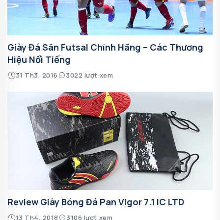
Giày Đá Sân Futsal Chính Hãng – Các Thương
Hiệu Nổi Tiếng
31 Th3, 2016
3022 lượt xem
Review Giày Bóng Đá Pan Vigor 7.1 IC LTD
13 Th4, 2018
3106 lượt xem