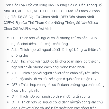
Trên Các Loại Cốt Vợt Bóng Bàn Thường Có Ghi Các Thông Số
Như DEF, ALL-, ALL, ALL+, OFF-, OFF, OFF+ Mô Tả Phạm Vi Phân
Loại Tốc Độ Cốt Vợt Từ Chậm Nhất (DEF) Đến Nhanh Nhất
(OFF+). Bạn Có Thể Tham Khảo Những Thông Số Này Để Lựa
Chọn Cốt Vợt Phù Hợp Với Mình
DEF: Thích hợp với người có lối phòng thủ xa bàn; Giúp
người chơi kiểm soát chặt chẽ bóng
ALL-: Thích hợp với người có lối đánh gò bóng và thiên về
phòng thủ
ALL: Thích hợp với người có lối chơi toàn diện, có thể phù
hợp với nhiều phong cách chơi bóng khác nhau
ALL+: Thích hợp với người có lối đánh chặn đẩy tốt, kiểm
soát độ xoáy tốt và có thế mạnh ở quả đánh thuận tay.
OFF-: Thích hợp với người có lối đánh phòng ngự phản công
ở cự ly trung bình.
OFF: Thích hợp với người có thiên hướng tấn công
OFF+: Thích hợp với người có lối đánh lấy tấn công làm chủ
đạo. Cốt vợt cứng và khó kiểm soát hơn các dòng trên.