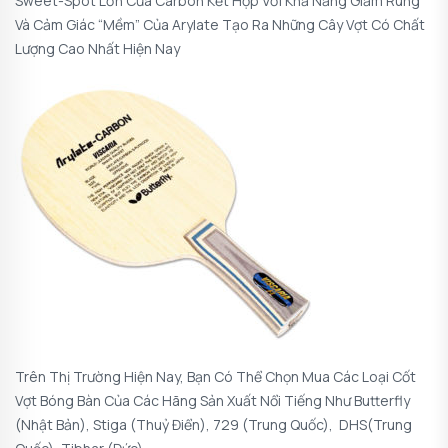
Sweet-Spot Lớn Của Carbon Kết Hợp Với Khả Năng Giảm Rung
Và Cảm Giác “mềm” Của Arylate Tạo Ra Những Cây Vợt Có Chất
Lượng Cao Nhất Hiện Nay
Trên Thị Trường Hiện Nay, Bạn Có Thể Chọn Mua Các Loại Cốt
Vợt Bóng Bàn Của Các Hãng Sản Xuất Nổi Tiếng Như Butterfly
(Nhật Bản), Stiga (Thuỷ Điển), 729 (Trung Quốc), DHS(Trung