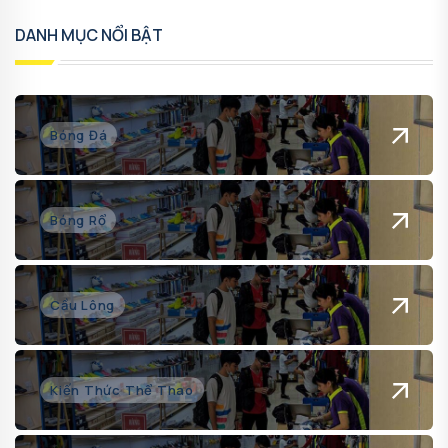
DANH MỤC NỔI BẬT
Bóng Đá
Bóng Rổ
Cầu Lông
Kiến Thức Thể Thao