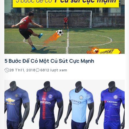
5 Bước Để Có Một Cú Sút Cực Mạnh
28 Th11, 2018
6812 lượt xem