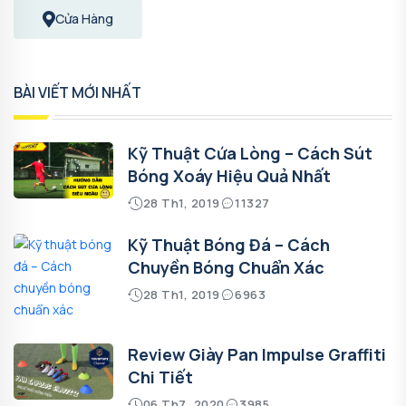
Cửa Hàng
BÀI VIẾT MỚI NHẤT
Kỹ Thuật Cứa Lòng – Cách Sút
Bóng Xoáy Hiệu Quả Nhất
28 Th1, 2019
11327
Kỹ Thuật Bóng Đá – Cách
Chuyền Bóng Chuẩn Xác
28 Th1, 2019
6963
Review Giày Pan Impulse Graffiti
Chi Tiết
06 Th7, 2020
3985