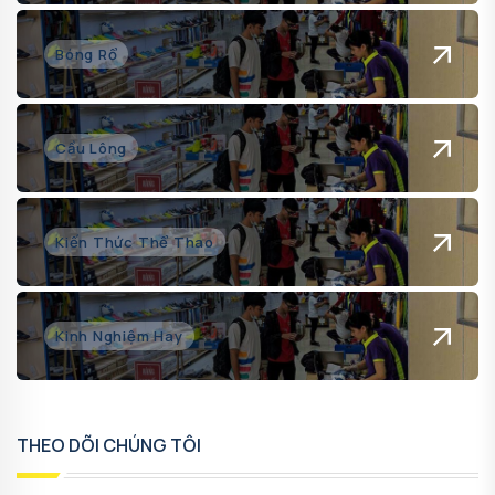
Bóng Rổ
Cầu Lông
Kiến Thức Thể Thao
Kinh Nghiệm Hay
THEO DÕI CHÚNG TÔI