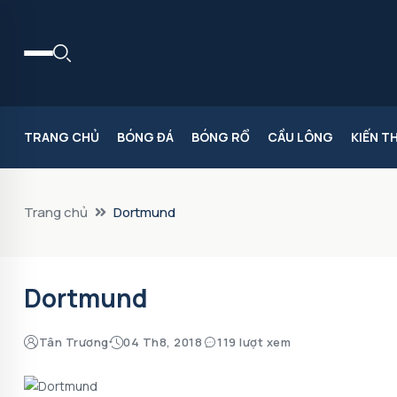
TRANG CHỦ
BÓNG ĐÁ
BÓNG RỔ
CẦU LÔNG
KIẾN T
Trang chủ
Dortmund
Dortmund
Tân Trương
04 Th8, 2018
119 lượt xem