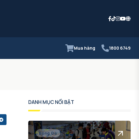
Mua hàng
1800 6749
DANH MỤC NỔI BẬT
Bóng Đá