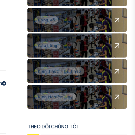
Bóng Rổ
Cầu Lông
Kiến Thức Thể Thao
Kinh Nghiệm Hay
THEO DÕI CHÚNG TÔI