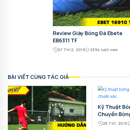
Review Giày Bóng Đá Ebete
EB6311 TF
07 Th12, 2019
2394 lượt xem
BÀI VIẾT CÙNG TÁC GIẢ
Kỹ Thuật Bó
Chuyền Bón
28 Th1, 2019