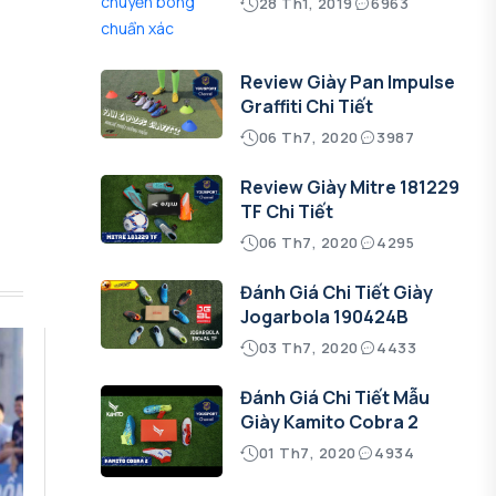
28 Th1, 2019
6963
Review Giày Pan Impulse
Graffiti Chi Tiết
06 Th7, 2020
3987
Review Giày Mitre 181229
TF Chi Tiết
06 Th7, 2020
4295
Đánh Giá Chi Tiết Giày
Jogarbola 190424B
03 Th7, 2020
4433
Đánh Giá Chi Tiết Mẫu
Giày Kamito Cobra 2
01 Th7, 2020
4934