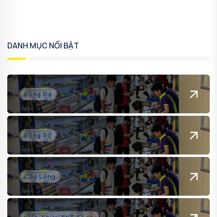
DANH MỤC NỔI BẬT
Bóng Đá
Bóng Rổ
Cầu Lông