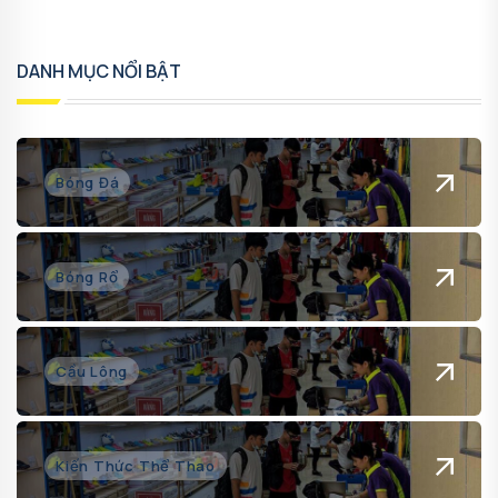
DANH MỤC NỔI BẬT
Bóng Đá
Bóng Rổ
Cầu Lông
Kiến Thức Thể Thao