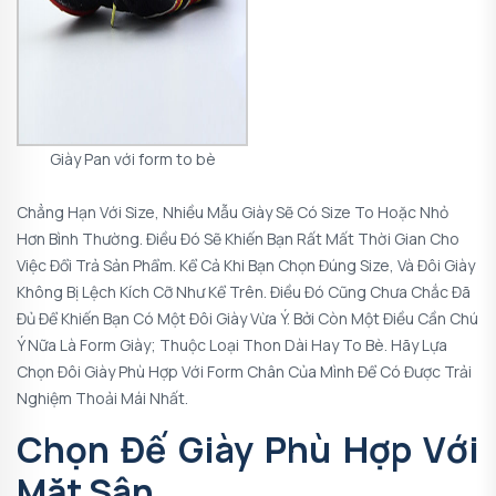
Giày Pan với form to bè
Chẳng Hạn Với Size, Nhiều Mẫu Giày Sẽ Có Size To Hoặc Nhỏ
Hơn Bình Thường. Điều Đó Sẽ Khiến Bạn Rất Mất Thời Gian Cho
Việc Đổi Trả Sản Phẩm. Kể Cả Khi Bạn Chọn Đúng Size, Và Đôi Giày
Không Bị Lệch Kích Cỡ Như Kể Trên. Điều Đó Cũng Chưa Chắc Đã
Đủ Để Khiến Bạn Có Một Đôi Giày Vừa Ý. Bởi Còn Một Điều Cần Chú
Ý Nữa Là Form Giày; Thuộc Loại Thon Dài Hay To Bè. Hãy Lựa
Chọn Đôi Giày Phù Hợp Với Form Chân Của Mình Để Có Được Trải
Nghiệm Thoải Mái Nhất.
Chọn Đế Giày Phù Hợp Với
Mặt Sân