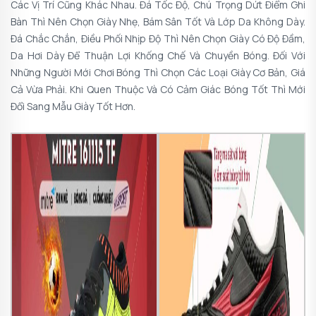
Các Vị Trí Cũng Khác Nhau. Đá Tốc Độ, Chú Trọng Dứt Điểm Ghi
Bàn Thì Nên Chọn Giày Nhẹ, Bám Sân Tốt Và Lớp Da Không Dày.
Đá Chắc Chắn, Điều Phối Nhịp Độ Thì Nên Chọn Giày Có Độ Đầm,
Da Hơi Dày Để Thuận Lợi Khống Chế Và Chuyền Bóng. Đối Với
Những Người Mới Chơi Bóng Thì Chọn Các Loại Giày Cơ Bản, Giá
Cả Vừa Phải. Khi Quen Thuộc Và Có Cảm Giác Bóng Tốt Thì Mới
Đổi Sang Mẫu Giày Tốt Hơn.