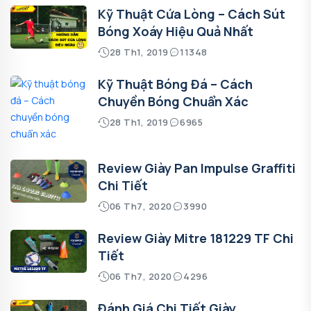
Kỹ Thuật Cứa Lòng – Cách Sút
Bóng Xoáy Hiệu Quả Nhất
28 Th1, 2019
11348
Kỹ Thuật Bóng Đá – Cách
Chuyền Bóng Chuẩn Xác
28 Th1, 2019
6965
Review Giày Pan Impulse Graffiti
Chi Tiết
06 Th7, 2020
3990
Review Giày Mitre 181229 TF Chi
Tiết
06 Th7, 2020
4296
Đánh Giá Chi Tiết Giày