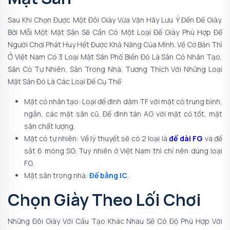
Sau Khi Chọn Được Một Đôi Giày Vừa Vặn Hãy Lưu Ý Đến Đế Giày.
Bởi Mỗi Một Mặt Sân Sẽ Cần Có Một Loại Đế Giày Phù Hợp Để
Người Chơi Phát Huy Hết Được Khả Năng Của Mình. Về Cơ Bản Thì
Ở Việt Nam Có 3 Loại Mặt Sân Phổ Biến Đó Là Sân Cỏ Nhân Tạo,
Sân Cỏ Tự Nhiên, Sân Trong Nhà. Tương Thích Với Những Loại
Mặt Sân Đó Là Các Loại Đế Cụ Thể
Mặt cỏ nhân tạo:
Loại đế đinh dăm TF với mặt cỏ trung bình,
ngắn, các mặt sân cũ. Đế đinh tán AG với mặt cỏ tốt, mặt
sân chất lượng.
Mặt cỏ tự nhiên:
Về lý thuyết sẽ có 2 loại là
đế dài FG
và đế
sắt 6 móng SG. Tuy nhiên ở Việt Nam thì chỉ nên dùng loại
FG.
Mặt sân trong nhà:
Đế bằng IC
.
Chọn Giày Theo Lối Chơi
Những Đôi Giày Với Cấu Tạo Khác Nhau Sẽ Có Độ Phù Hợp Với