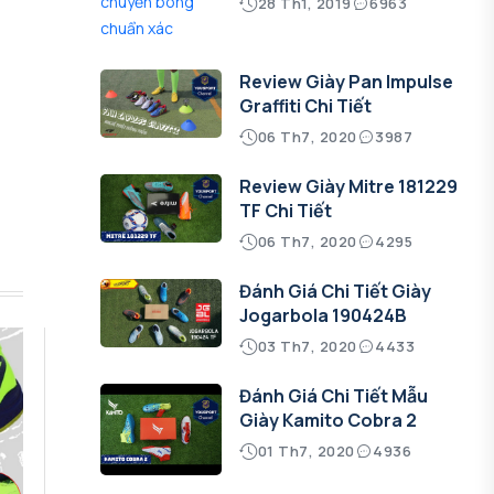
28 Th1, 2019
6963
Review Giày Pan Impulse
Graffiti Chi Tiết
06 Th7, 2020
3987
Review Giày Mitre 181229
TF Chi Tiết
06 Th7, 2020
4295
Đánh Giá Chi Tiết Giày
Jogarbola 190424B
03 Th7, 2020
4433
Đánh Giá Chi Tiết Mẫu
Giày Kamito Cobra 2
01 Th7, 2020
4936