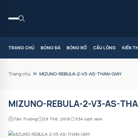
TRANG CHỦ
BÓNG ĐÁ
BÓNG RỔ
CẦU LÔNG
KIẾN T
Trang chủ
MIZUNO-REBULA-2-V3-AS-THAN-GIAY
MIZUNO-REBULA-2-V3-AS-THA
Tân Trương
29 Th6, 2018
334 lượt xem