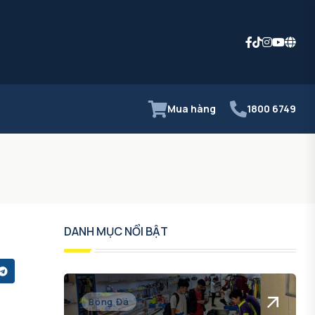
Mua hàng
1800 6749
DANH MỤC NỔI BẬT
Bóng Đá