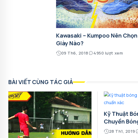
Kawasaki – Kumpoo Nên Chọn
Giày Nào?
09 Th6, 2018
4950 lượt xem
BÀI VIẾT CÙNG TÁC GIẢ
Kỹ Thuật Bó
Chuyền Bón
28 Th1, 2019