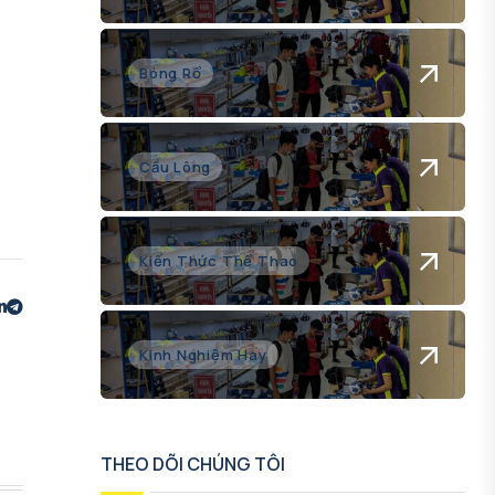
Bóng Rổ
Cầu Lông
Kiến Thức Thể Thao
Kinh Nghiệm Hay
THEO DÕI CHÚNG TÔI