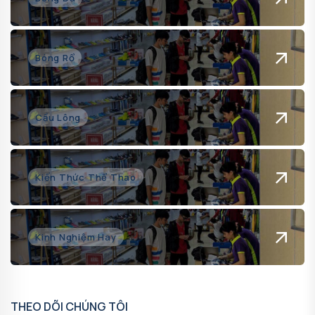
Bóng Rổ
Cầu Lông
Kiến Thức Thể Thao
Kinh Nghiệm Hay
THEO DÕI CHÚNG TÔI