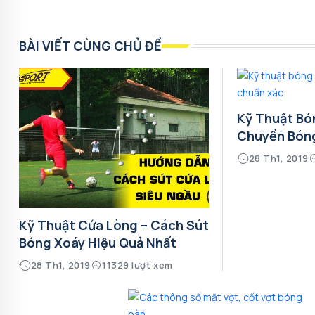
BÀI VIẾT CÙNG CHỦ ĐỀ
Kỹ Thuật Bó
Chuyền Bón
28 Th1, 2019
Kỹ Thuật Cứa Lòng – Cách Sút
Bóng Xoáy Hiệu Quả Nhất
28 Th1, 2019
11329 lượt xem