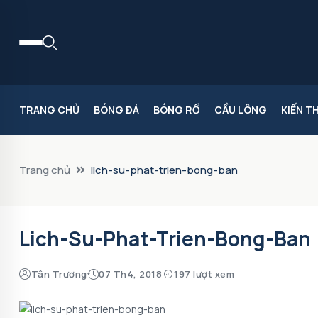
TRANG CHỦ
BÓNG ĐÁ
BÓNG RỔ
CẦU LÔNG
KIẾN T
Trang chủ
lich-su-phat-trien-bong-ban
Lich-Su-Phat-Trien-Bong-Ban
Tân Trương
07 Th4, 2018
197 lượt xem