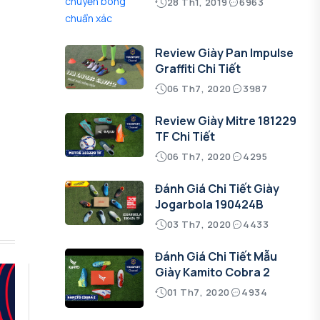
28 Th1, 2019
6963
Review Giày Pan Impulse
Graffiti Chi Tiết
06 Th7, 2020
3987
Review Giày Mitre 181229
TF Chi Tiết
06 Th7, 2020
4295
Đánh Giá Chi Tiết Giày
Jogarbola 190424B
03 Th7, 2020
4433
Đánh Giá Chi Tiết Mẫu
Giày Kamito Cobra 2
01 Th7, 2020
4934