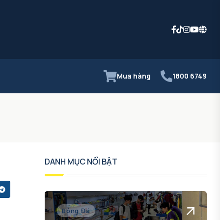
Mua hàng
1800 6749
DANH MỤC NỔI BẬT
Bóng Đá