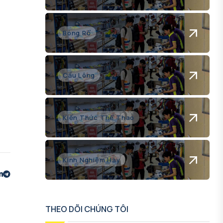
Bóng Rổ
Cầu Lông
Kiến Thức Thể Thao
Kinh Nghiệm Hay
THEO DÕI CHÚNG TÔI