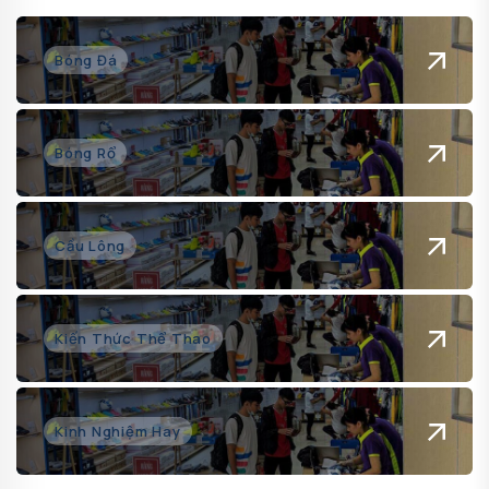
Bóng Đá
Bóng Rổ
Cầu Lông
Kiến Thức Thể Thao
Kinh Nghiệm Hay