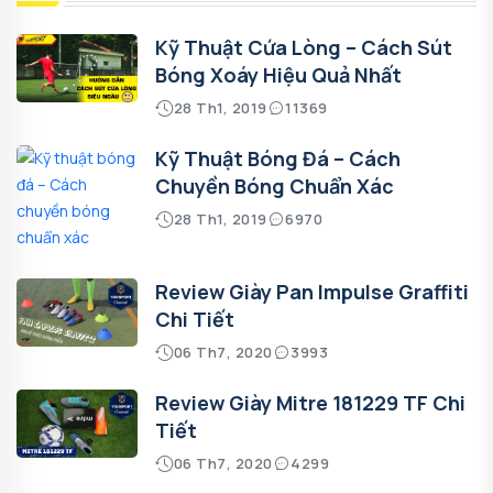
Kỹ Thuật Cứa Lòng – Cách Sút
Bóng Xoáy Hiệu Quả Nhất
28 Th1, 2019
11369
Kỹ Thuật Bóng Đá – Cách
Chuyền Bóng Chuẩn Xác
28 Th1, 2019
6970
Review Giày Pan Impulse Graffiti
Chi Tiết
06 Th7, 2020
3993
Review Giày Mitre 181229 TF Chi
Tiết
06 Th7, 2020
4299