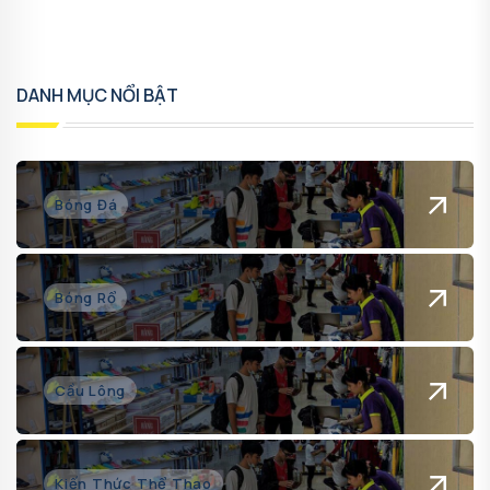
DANH MỤC NỔI BẬT
Bóng Đá
Bóng Rổ
Cầu Lông
Kiến Thức Thể Thao