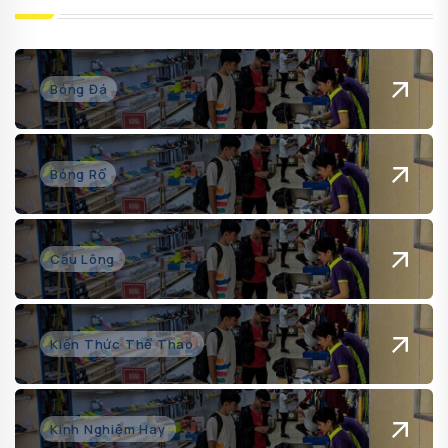
Bóng Đá
Bóng Rổ
Cầu Lông
Kiến Thức Thể Thao
Kinh Nghiệm Hay