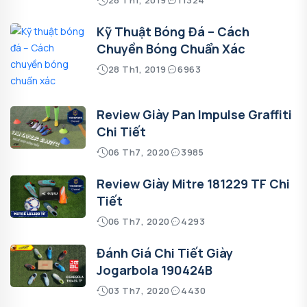
Kỹ Thuật Bóng Đá – Cách
Chuyền Bóng Chuẩn Xác
28 Th1, 2019
6963
Review Giày Pan Impulse Graffiti
Chi Tiết
06 Th7, 2020
3985
Review Giày Mitre 181229 TF Chi
Tiết
06 Th7, 2020
4293
Đánh Giá Chi Tiết Giày
Jogarbola 190424B
03 Th7, 2020
4430