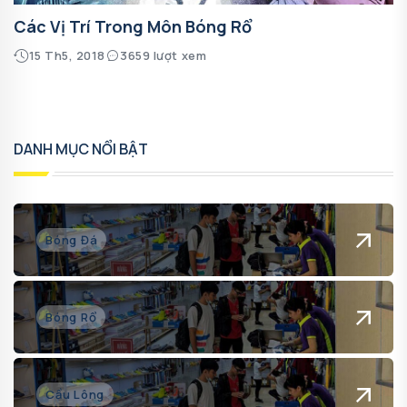
Các Vị Trí Trong Môn Bóng Rổ
15 Th5, 2018
3659 lượt xem
DANH MỤC NỔI BẬT
Bóng Đá
Bóng Rổ
Cầu Lông