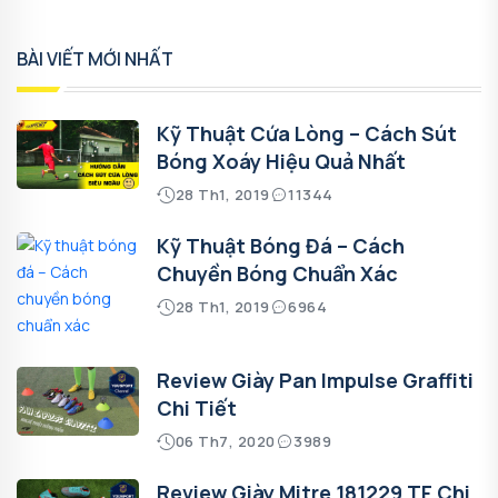
BÀI VIẾT MỚI NHẤT
Kỹ Thuật Cứa Lòng – Cách Sút
Bóng Xoáy Hiệu Quả Nhất
28 Th1, 2019
11344
Kỹ Thuật Bóng Đá – Cách
Chuyền Bóng Chuẩn Xác
28 Th1, 2019
6964
Review Giày Pan Impulse Graffiti
Chi Tiết
06 Th7, 2020
3989
Review Giày Mitre 181229 TF Chi