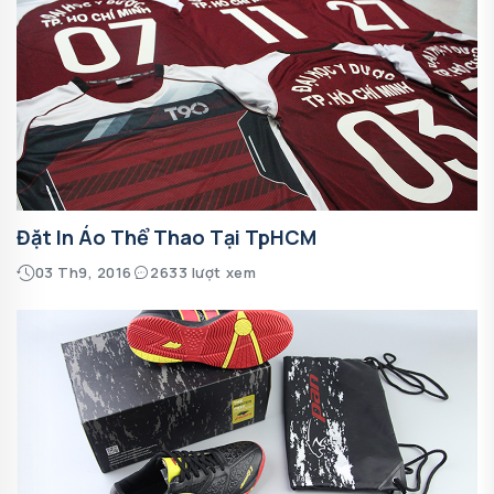
Đặt In Áo Thể Thao Tại TpHCM
03 Th9, 2016
2633 lượt xem