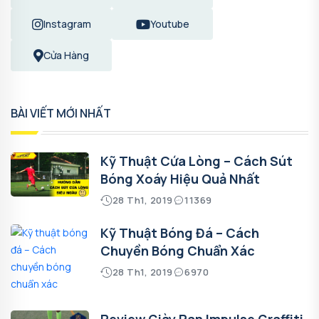
Instagram
Youtube
Cửa Hàng
BÀI VIẾT MỚI NHẤT
Kỹ Thuật Cứa Lòng – Cách Sút
Bóng Xoáy Hiệu Quả Nhất
28 Th1, 2019
11369
Kỹ Thuật Bóng Đá – Cách
Chuyền Bóng Chuẩn Xác
28 Th1, 2019
6970
Review Giày Pan Impulse Graffiti