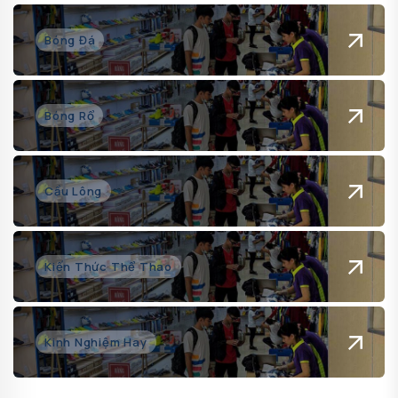
Bóng Đá
Bóng Rổ
Cầu Lông
Kiến Thức Thể Thao
Kinh Nghiệm Hay