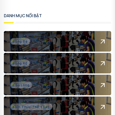
DANH MỤC NỔI BẬT
Bóng Đá
Bóng Rổ
Cầu Lông
Kiến Thức Thể Thao