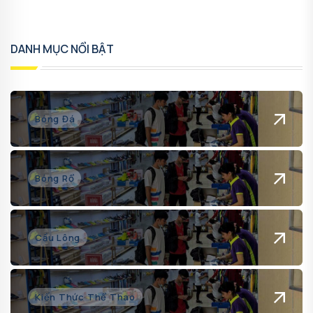
DANH MỤC NỔI BẬT
Bóng Đá
Bóng Rổ
Cầu Lông
Kiến Thức Thể Thao