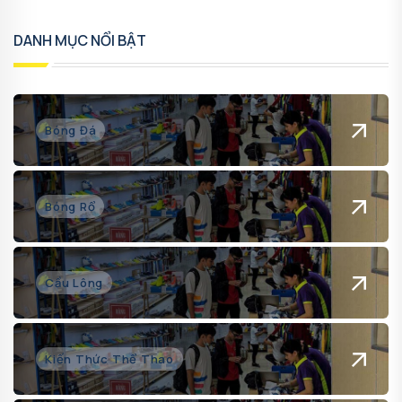
DANH MỤC NỔI BẬT
Bóng Đá
Bóng Rổ
Cầu Lông
Kiến Thức Thể Thao