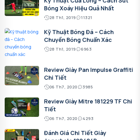
Kỹ Thuật Cứa Lòng – Cách Sút
Bóng Xoáy Hiệu Quả Nhất
28 Th1, 2019
11321
Kỹ Thuật Bóng Đá – Cách
Chuyền Bóng Chuẩn Xác
28 Th1, 2019
6963
Review Giày Pan Impulse Graffiti
Chi Tiết
06 Th7, 2020
3985
Review Giày Mitre 181229 TF Chi
Tiết
06 Th7, 2020
4293
Đánh Giá Chi Tiết Giày